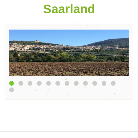
Saarland
1
2
3
4
5
6
7
8
9
10
11
13